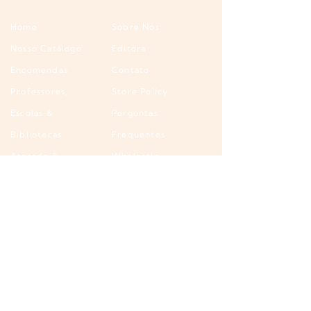
Home
Sobre Nós
Nosso Catálogo
Editora
Encomendas
Contato
Professores,
Store Policy
Escolas &
Perguntas
Bibliotecas
Frequentes
Atacado &
Wholesale
Revenda
Diretório PLH - Aulas
Envios
de Português
Internacionais
Programa de
Indicação (Referral
Program)