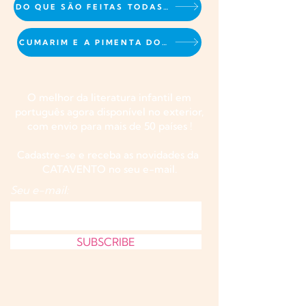
DO QUE SÃO FEITAS TODAS AS CRIANÇAS
CUMARIM E A PIMENTA DO REINO
O melhor da literatura infantil em
português agora disponível no exterior,
com envio para mais de 50 países !
Cadastre-se e receba as novidades da
CATAVENTO no seu e-mail.
Seu e-mail:
SUBSCRIBE